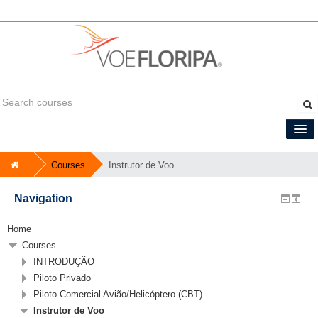
You are not logged in. (
Log in
)
Central do Tripulante
Courses
Instrutor de Voo
English ‎(en)‎
Navigation
Home
Courses
INTRODUÇÃO
Piloto Privado
Piloto Comercial Avião/Helicóptero (CBT)
Instrutor de Voo