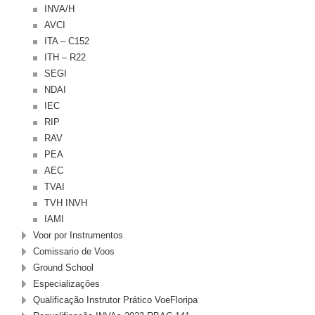
INVA/H
AVCI
ITA – C152
ITH – R22
SEGI
NDAI
IEC
RIP
RAV
PEA
AEC
TVAI
TVH INVH
IAMI
Voor por Instrumentos
Comissario de Voos
Ground School
Especializações
Qualificação Instrutor Prático VoeFloripa