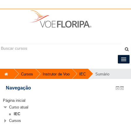
Você ainda não se identificou (
Acessar
)
Informações do curso
Central do Tripulante
Cursos
Instrutor de Voo
IEC
Sumário
Português - Brasil ‎(pt_br)‎
Navegação
Página inicial
Curso atual
IEC
Cursos