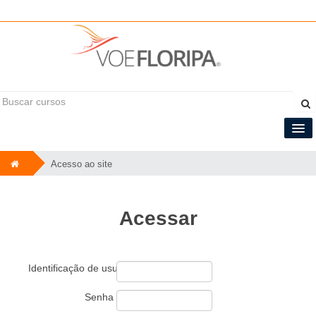
Você ainda não se identificou
Central do Tripulante
Acesso ao site
Português - Brasil ‎(pt_br)‎
Acessar
Identificação de usuário
Senha