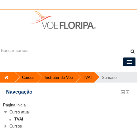
Você ainda não se identificou (
Acessar
)
Informações do curso
Central do Tripulante
Cursos
Instrutor de Voo
TVAI
Sumário
Português - Brasil ‎(pt_br)‎
Navegação
Página inicial
Curso atual
TVAI
Cursos