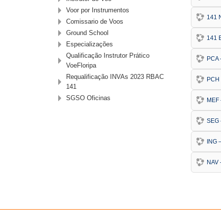
Voor por Instrumentos
141 
Comissario de Voos
Ground School
141
Especializações
Qualificação Instrutor Prático
PCA 
VoeFloripa
Requalificação INVAs 2023 RBAC
PCH 
141
SGSO Oficinas
MEF 
SEG
ING 
NAV