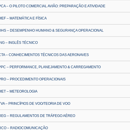
PCA – O PILOTO COMERCIAL AVIÃO: PREPARAÇÃO E ATIVIDADE
MEF – MATEMÁTICA E FÍSICA
 DHS – DESEMPENHO HUMANO & SEGURANÇA OPERACIONAL
ING – INGLÊS TÉCNICO
 CTA – CONHECIMENTOS TÉCNICOS DAS AERONAVES
 PPC – PERFORMANCE, PLANEJAMENTO & CARREGAMENTO
 PRO – PROCEDIMENTO OPERACIONAIS
MET – METEOROLOGIA
TVA – PRINCÍPIOS DE VOO/TEORIA DE VOO
 REG – REGULAMENTOS DE TRÁFEGO AÉREO
 RCO – RADIOCOMUNICAÇÃO