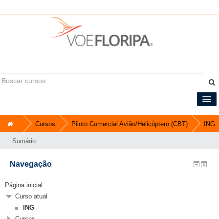
Você ainda não se identificou (
Acessar
)
Informações do curso
Central do Tripulante
Cursos
Piloto Comercial Avião/Helicóptero (CBT)
ING
Sumário
Português - Brasil ‎(pt_br)‎
Navegação
Página inicial
Curso atual
ING
Cursos