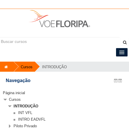
Você ainda não se identificou (
Acessar
)
Central do Tripulante
Cursos
INTRODUÇÃO
Português - Brasil ‎(pt_br)‎
Navegação
Página inicial
Cursos
INTRODUÇÃO
INT VFL
INTRO EADVFL
Piloto Privado