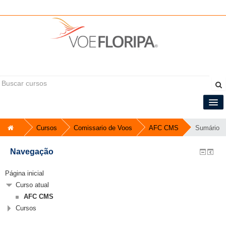
Você ainda não se identificou (
Acessar
)
Informações do curso
Central do Tripulante
Cursos
Comissario de Voos
AFC CMS
Sumário
Português - Brasil ‎(pt_br)‎
Navegação
Página inicial
Curso atual
AFC CMS
Cursos