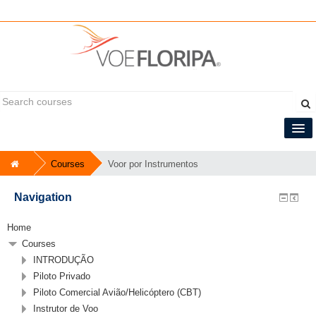
You are not logged in. (
Log in
)
Central do Tripulante
Courses
Voor por Instrumentos
English ‎(en)‎
Navigation
Home
Courses
INTRODUÇÃO
Piloto Privado
Piloto Comercial Avião/Helicóptero (CBT)
Instrutor de Voo