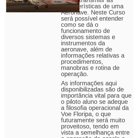
intuito transmitir as
características de uma
Aeronave. Neste Curso
será possível entender
como se dá o
funcionamento de
diversos sistemas e
instrumentos da
aeronave, além de
informações relativas a
procedimentos,
manobras e rotina de
operação.
As informações aqui
disponibilizadas são de
importância vital para que
o piloto aluno se adeque
a filosofia operacional da
Voe Floripa, o que
futura
m
ente será muito
proveitoso, tendo em
vista a semelhança entre