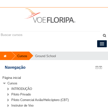
Você ainda não se identificou (
Acessar
)
Central do Tripulante
Cursos
Ground School
Português - Brasil ‎(pt_br)‎
Navegação
Página inicial
Cursos
INTRODUÇÃO
Piloto Privado
Piloto Comercial Avião/Helicóptero (CBT)
Instrutor de Voo