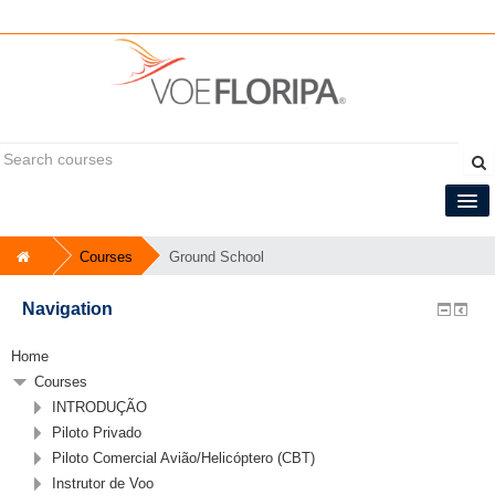
You are not logged in. (
Log in
)
Central do Tripulante
Courses
Ground School
English ‎(en)‎
Navigation
Home
Courses
INTRODUÇÃO
Piloto Privado
Piloto Comercial Avião/Helicóptero (CBT)
Instrutor de Voo