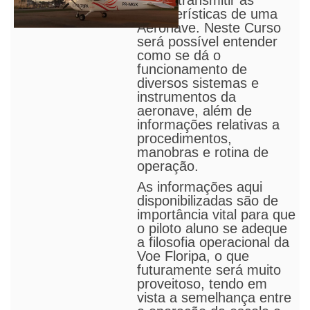
intuito transmitir as
características de uma
Aeronave. Neste Curso
será possível entender
como se dá o
funcionamento de
diversos sistemas e
instrumentos da
aeronave, além de
informações relativas a
procedimentos,
manobras e rotina de
operação.
As informações aqui
disponibilizadas são de
importância vital para que
o piloto aluno se adeque
a filosofia operacional da
Voe Floripa, o que
futura
m
ente será muito
proveitoso, tendo em
vista a semelhança entre